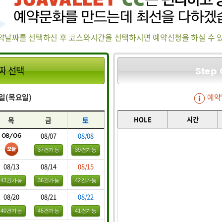
약날짜를 선택하신 후 코스와시간을 선택하시면 예약신청을 하실 수 
짜 선택
Step 
06일(목요일)
예약
HOLE
시간
목
금
토
08/07
08/08
08/06
37건가능
39건가능
08/13
08/14
08/15
43건가능
36건가능
42건가능
08/20
08/21
08/22
40건가능
45건가능
41건가능