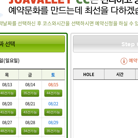
약날짜를 선택하신 후 코스와시간을 선택하시면 예약신청을 하실 수 
짜 선택
Step 
09일(일요일)
예약
HOLE
시간
목
금
토
08/13
08/14
08/15
40건가능
35건가능
44건가능
08/20
08/21
08/22
41건가능
43건가능
40건가능
08/27
08/28
08/29
48건가능
34건가능
35건가능