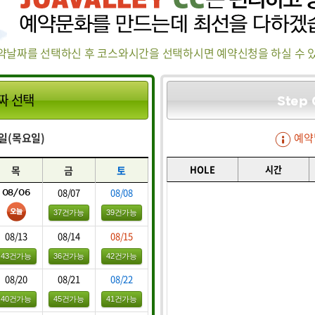
약날짜를 선택하신 후 코스와시간을 선택하시면 예약신청을 하실 수 
짜 선택
Step 
06일(목요일)
예약
HOLE
시간
목
금
토
08/07
08/08
08/06
37건가능
39건가능
08/13
08/14
08/15
43건가능
36건가능
42건가능
08/20
08/21
08/22
40건가능
45건가능
41건가능