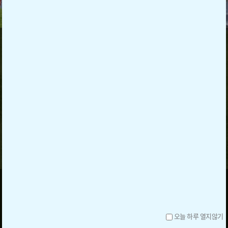
조아밸리
공지사항
2026 하절기 이용요금 안내
26-06-30
야간라운드운영안내
26-04-06
2025 동절기 할인요금안내
25-12-19
인터넷 예약 오픈시간 변경 안내
25-07-29
2025 혹서기 이용요금 안내
25-07-21
동절기 요금 할인
24-12-30
캐디피인상안내 (2024.07.01)
24-06-20
야간경기 시작 안내
24-03-27
캐디피인상안내
예약신청
23-05-15
예약확인
코스영상
오시는길
야간라운드 시작안내
22-04-06
대표전화 :
061-370-9000
(주)조아 주소 : 전남광주통합특별시 화순군 도곡면 고인돌2로 450
COPYRIGHT(C) 2012 JOAVALLEY COUNTRY CLUB ALL RIGHTS RESERVED.
-->
오늘 하루 열지않기